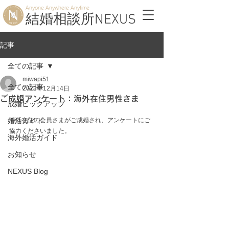
Anyone Anywhere Anytime
結婚相談所NEXUS
記事
全ての記事
miwapi51
全ての記事
2023年12月14日
ご成婚アンケート：海外在住男性さま
成婚ピックアップ
婚活ガイド
海外在住の会員さまがご成婚され、アンケートにご
協力くださいました。
海外婚活ガイド
お知らせ
NEXUS Blog