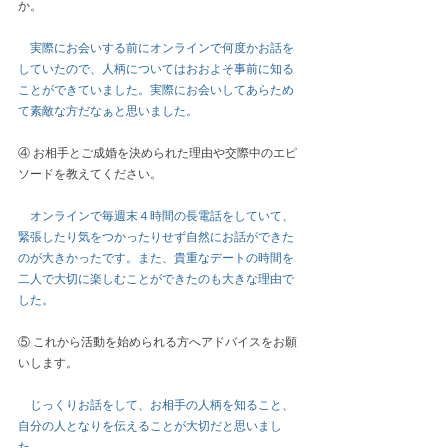
か。 
実際にお会いする前にオンラインで何度かお話を
していたので、人柄についてはおおよそ事前に知る
ことができていました。実際にお会いしてあらため
て素敵な方だなぁと思いました。
④ お相手とご成婚を決められた理由や交際中のエピ
ソードを教えてください。 
オンラインで毎週末４時間の長電話をしていて、
緊張したり気をつかったりせず自然にお話ができた
のが大きかったです。また、貴重なデートの時間を
二人で大切に楽しむことができたのも大きな理由で
した。
⑤ これから活動を始められる方へアドバイスをお願
いします。 
じっくりお話をして、お相手の人柄を知ること、
自分の人となりを伝えることが大切だと思いまし
た。