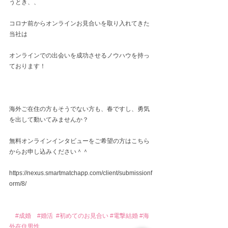
うとき、、
コロナ前からオンラインお見合いを取り入れてきた
当社は
オンラインでの出会いを成功させるノウハウを持っ
ております！
海外ご在住の方もそうでない方も、春ですし、勇気
を出して動いてみませんか？
無料オンラインインタビューをご希望の方はこちら
からお申し込みください＾＾
https://nexus.smartmatchapp.com/client/submissionf
orm/8/
#成婚
#婚活
#初めてのお見合い
#電撃結婚
#海
外在住男性