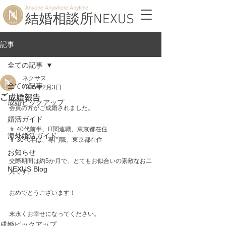
Anyone Anywhere Anytime
結婚相談所NEXUS
記事
全ての記事
ネクサス
全ての記事
2025年2月3日
ご成婚報告
成婚ピックアップ
会員の方がご成婚されました。
婚活ガイド
👨 40代前半、IT関連職、東京都在住 
海外婚活ガイド
👩 30代半ば、専門職、東京都在住 
お知らせ
交際期間は約5か月で、とてもお似合いの素敵なお二
NEXUS Blog
人です。
おめでとうございます！
末永くお幸せになってください。
成婚ピックアップ