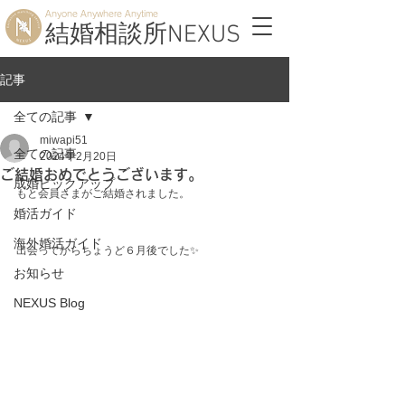
Anyone Anywhere Anytime
結婚相談所NEXUS
記事
全ての記事
miwapi51
全ての記事
2024年2月20日
ご結婚おめでとうございます。
成婚ピックアップ
もと会員さまがご結婚されました。
婚活ガイド
海外婚活ガイド
出会ってからちょうど６月後でした✨
お知らせ
NEXUS Blog