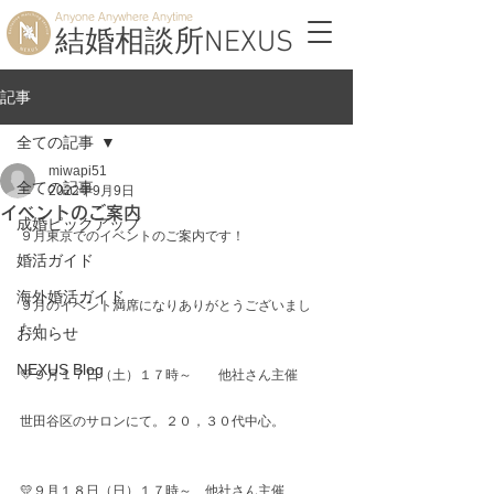
Anyone Anywhere Anytime
結婚相談所NEXUS
記事
全ての記事
miwapi51
全ての記事
2022年9月9日
イベントのご案内
成婚ピックアップ
９月東京でのイベントのご案内です！
婚活ガイド
海外婚活ガイド
９月のイベント満席になりありがとうございまし
た！
お知らせ
NEXUS Blog
💛９月１７日（土）１７時～　　他社さん主催
世田谷区のサロンにて。２０，３０代中心。
💛９月１８日（日）１７時～　他社さん主催