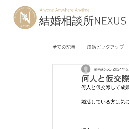
Anyone Anywhere Anytime
結婚相談所NEXUS
全ての記事
成婚ピックアップ
miwapi51
2024年
何人と仮交
何人と仮交際して成
婚活している方は気