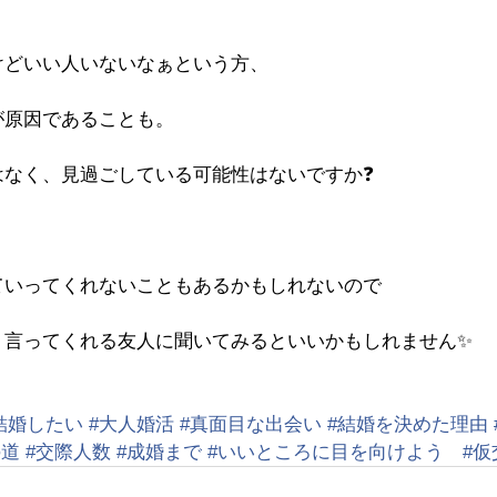
けどいい人いないなぁという方、
が原因であることも。
はなく、見過ごしている可能性はないですか❓
ていってくれないこともあるかもしれないので
り言ってくれる友人に聞いてみるといいかもしれません✨
結婚したい
#大人婚活
#真面目な出会い
#結婚を決めた理由
の道
#交際人数
#成婚まで
#いいところに目を向けよう
#仮