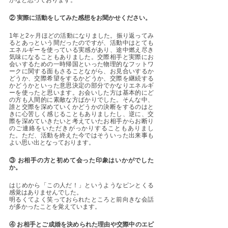
かなと思っております。
② 実際に活動をしてみた感想をお聞かせください。
1年と2ヶ月ほどの活動になりました。振り返ってみ
るとあっという間だったのですが、活動中はとても
エネルギーを使っている実感があり、途中燃え尽き
気味になることもありました。交際相手と実際にお
会いするための一時帰国といった物理的なフットワ
ークに関する面もさることながら、お見合いするか
どうか、交際希望をするかどうか、交際を継続する
かどうかといった意思決定の部分でかなりエネルギ
ーを使ったと思います。お会いした方は基本的にど
の方も人間的に素敵な方ばかりでした。そんな中、
誰と交際を深めていくかどうかの決断をするのはと
きに心苦しく感じることもありましたし、逆に、交
際を深めていきたいと考えていたお相手からお断り
のご連絡をいただきがっかりすることもありまし
た。ただ、活動を終えた今ではそういった出来事も
よい思い出となっております。
③ お相手の方と初めて会った印象はいかがでした
か。
はじめから「この人だ！」というようなピンとくる
感覚はありませんでした。
明るくてよく笑っておられたところと前向きな会話
が多かったことを覚えています。
④ お相手とご成婚を決められた理由や交際中のエピ