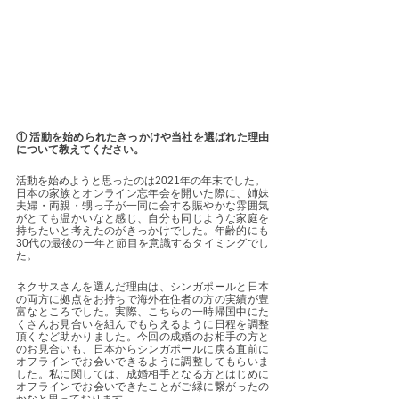
① 活動を始められたきっかけや当社を選ばれた理由
について教えてください。
活動を始めようと思ったのは2021年の年末でした。
日本の家族とオンライン忘年会を開いた際に、姉妹
夫婦・両親・甥っ子が一同に会する賑やかな雰囲気
がとても温かいなと感じ、自分も同じような家庭を
持ちたいと考えたのがきっかけでした。年齢的にも
30代の最後の一年と節目を意識するタイミングでし
た。
ネクサスさんを選んだ理由は、シンガポールと日本
の両方に拠点をお持ちで海外在住者の方の実績が豊
富なところでした。実際、こちらの一時帰国中にた
くさんお見合いを組んでもらえるように日程を調整
頂くなど助かりました。今回の成婚のお相手の方と
のお見合いも、日本からシンガポールに戻る直前に
オフラインでお会いできるように調整してもらいま
した。私に関しては、成婚相手となる方とはじめに
オフラインでお会いできたことがご縁に繋がったの