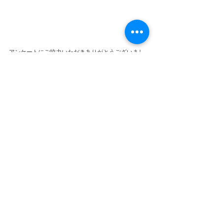
アンケートにご協力いただきありがとうございまし
た。
#結婚相談所
#婚活
#結婚したい
#結婚相談所ネクサ
ス
#真面目な出会い
#結婚したい人を応援します
#成
婚
#アラサー婚活
#成婚退会
#ご成婚
#結婚決ま
った
#結婚きめ手
#スピード婚
#スピード婚活
#成婚
の多い結婚相談所
#婚活中の人と繋がりたい
#婚活男
子と繋がりたい
#婚活女子と繋がりたい
#婚活男子
#
婚活女子
#海外在住
#アラフォー婚活
成婚ピックアップ