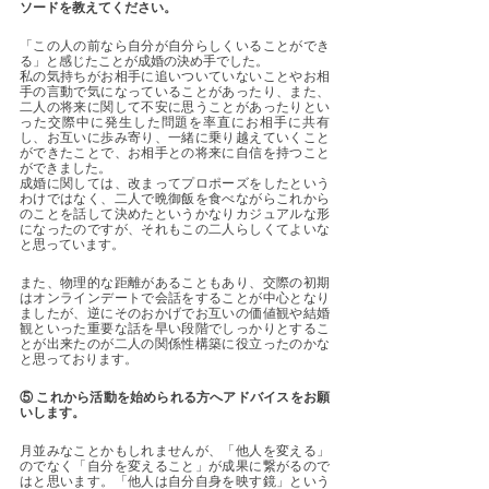
ソードを教えてください。
「この人の前なら自分が自分らしくいることができ
る」と感じたことが成婚の決め手でした。
私の気持ちがお相手に追いついていないことやお相
手の言動で気になっていることがあったり、また、
二人の将来に関して不安に思うことがあったりとい
った交際中に発生した問題を率直にお相手に共有
し、お互いに歩み寄り、一緒に乗り越えていくこと
ができたことで、お相手との将来に自信を持つこと
ができました。
成婚に関しては、改まってプロポーズをしたという
わけではなく、二人で晩御飯を食べながらこれから
のことを話して決めたというかなりカジュアルな形
になったのですが、それもこの二人らしくてよいな
と思っています。
また、物理的な距離があることもあり、交際の初期
はオンラインデートで会話をすることが中心となり
ましたが、逆にそのおかげでお互いの価値観や結婚
観といった重要な話を早い段階でしっかりとするこ
とが出来たのが二人の関係性構築に役立ったのかな
と思っております。
⑤ これから活動を始められる方へアドバイスをお願
いします。
月並みなことかもしれませんが、「他人を変える」
のでなく「自分を変えること」が成果に繋がるので
はと思います。「他人は自分自身を映す鏡」という