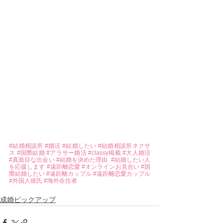
#結婚相談所
#婚活
#結婚したい
#結婚相談所ネクサ
ス
#国際結婚
#アラサー婚活
#classy掲載
#大人婚活
#真面目な出会い
#結婚を決めた理由
#結婚したい人
を応援します
#遠距離恋愛
#オンラインお見合い
#国
際結婚したい
#遠距離カップル
#遠距離恋愛カップル
#外国人彼氏
#海外在住者
成婚ピックアップ