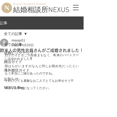
Anyone Anywhere Anytime
結婚相談所NEXUS
記事
全ての記事
miwapi51
全ての記事
2023年4月20日
欧米人の男性会員さんがご成婚されました！
成婚ピックアップ
おふたりともご入会後まもなく、将来のパートナー
に出会われました❣
婚活ガイド
国はちがいますがなんと同じお勤め先だったとい
う・・・
海外婚活ガイド
もう本当にご縁があったのですね。
お知らせ
それにしても素敵なお二人でとてもお幸せそう💛
NEXUS Blog
末永くお幸せになってください。