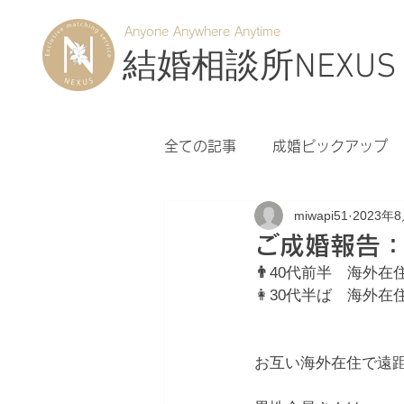
Anyone Anywhere Anytime
結婚相談所NEXUS
全ての記事
成婚ピックアップ
miwapi51
2023年
ご成婚報告
👨
40代前半　海外在
👩30代半ば　海外在
お互い海外在住で遠