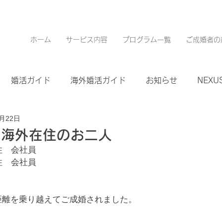
ホーム
サービス内容
プログラム一覧
ご成婚者の
婚活ガイド
海外婚活ガイド
お知らせ
NEXUS
8月22日
：海外在住のお二人
住　会社員
住　会社員
距離を乗り越えてご成婚されました。