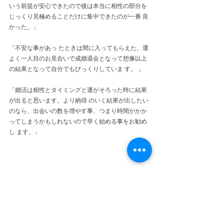
いう前提が安心できたので後は本当に相性の部分を
じっくり見極めることだけに集中できたのが一番 良
かった。」
「不安な事があっ たときは間に入ってもらえた。運
よく一人目のお見合いで成婚退会となって想像以上
の結果となって自分でもびっくりしていま す。 」
「婚活は相性とタイミングと運がそろった時に結果
が出ると思います。より納得 のいく結果が出したい
のなら、出会いの数を増やす事、つまり時間がかか
ってしまうかもしれないので早く始める事をお勧め
し ます。」
成婚ピックアップ