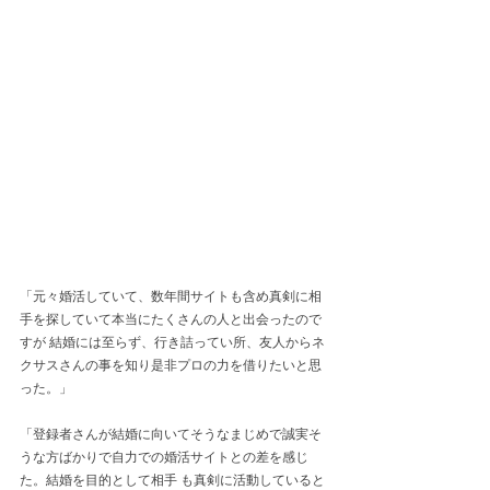
「元々婚活していて、数年間サイトも含め真剣に相
手を探していて本当にたくさんの人と出会ったので
すが 結婚には至らず、行き詰ってい所、友人からネ
クサスさんの事を知り是非プロの力を借りたいと思
った。」
「登録者さんが結婚に向いてそうなまじめで誠実そ
うな方ばかりで自力での婚活サイトとの差を感じ
た。結婚を目的として相手 も真剣に活動していると