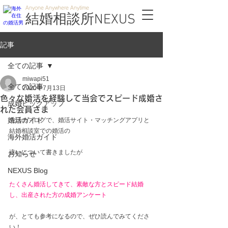
Anyone Anywhere Anytime
結婚相談所NEXUS
記事
全ての記事
miwapi51
全ての記事
2020年7月13日
色々な婚活を経験して当会でスピード成婚さ
成婚ピックアップ
れた会員さま
婚活ガイド
先日のブログで、婚活サイト・マッチングアプリと
結婚相談室での婚活の
海外婚活ガイド
違いについて書きましたが
お知らせ
NEXUS Blog
たくさん婚活してきて、素敵な方とスピード結婚
し、出産された方の成婚アンケート
が、とても参考になるので、ぜひ読んでみてくださ
い！