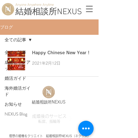
Anyone Anywhere Anytime
結婚相談所NEXUS
ブログ
全ての記事
全ての記事
Happy Chinese New Year !
成婚ピックア
2021年2月12日
ップ
婚活ガイド
海外婚活ガイ
ド
結婚相談所NEXUS
お知らせ
NEXUS Blog
成婚後のサービス
〉
転居、指輪等
理想の婚機をクリエイト 結婚相談所NEXUS（ネクサス）