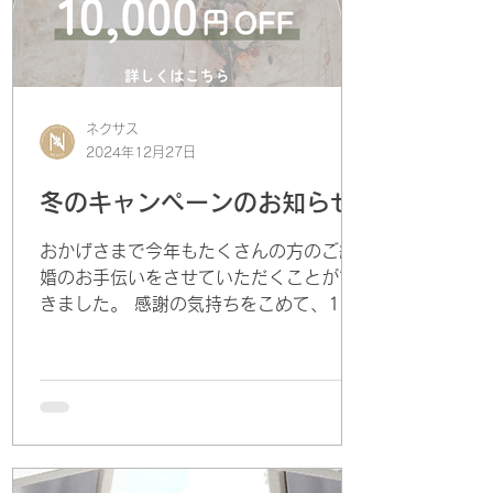
見・内面の両面から魅力を高めるサポー
トや、短期間でのご成婚を目指した戦略
的なご紹介を強みとしております。 今回
の受賞を励みに、これからもより多くの
方のご縁をつなぎ、幸せなご成婚へと導
ネクサス
けるよう努めてまいります。 今後ともど
2024年12月27日
うぞよろしくお願いいたします。 結婚相
冬のキャンペーンのお知らせ
談所NEXUS一同
おかげさまで今年もたくさんの方のご結
婚のお手伝いをさせていただくことがで
きました。 感謝の気持ちをこめて、1月
末まで冬のキャンペーンを実施中です。
💛ご入会金から1万円引き 💛人気宝飾店
の5万円割引クーポン（先着10名様ま
で）婚約指輪以外も結婚指輪などにもご
利用いただくことができます。