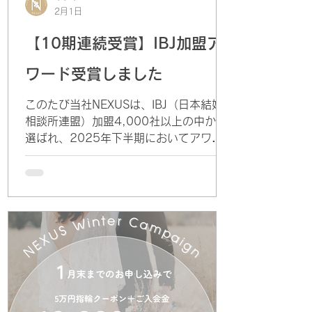
2月1日
【10期連続受賞】IBJ加盟ア
ワード受賞しました
このたび当社NEXUSは、IBJ（日本結婚
相談所連盟）加盟4,000社以上の中から
選ばれ、2025年下半期においてアワー
ドを受賞いたしました。 さらに本受賞に
より、10期連続での受賞となりました。
これもひとえに、日頃よりご信頼いただ
いている会員の皆様、そしてご成婚に向
けて真摯に活動されている皆様のおかげ
です。心より感謝申し上げます。 当社で
は、日本国内のみならず、海外在住の方
や国際的な価値観をお持ちの方にもご利
用いただき、一人ひとりに寄り添ったサ
ポートを大切にしております。 また、外