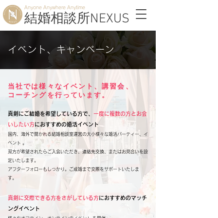
Anyone Anywhere Anytime
結婚相談所NEXUS
イベント、キャンペーン
当社では様々なイベント、講習会、
コーチングを行っています。
真剣にご結婚を希望している方で、
一度に複数の方とお会
いしたい方
におすすめの婚活イベント
国内、海外で開かれる結婚相談室運営の大小様々な婚活パーティー、イ
ベント 。
双方が希望されたらご入会いただき、連絡先交換、またはお見合いを設
定いたします。
アフターフォローもしっかり。ご成婚まで交際をサポートいたしま
す。
真剣に交際できる方をさがしている方
におすすめのマッチ
ングイベント