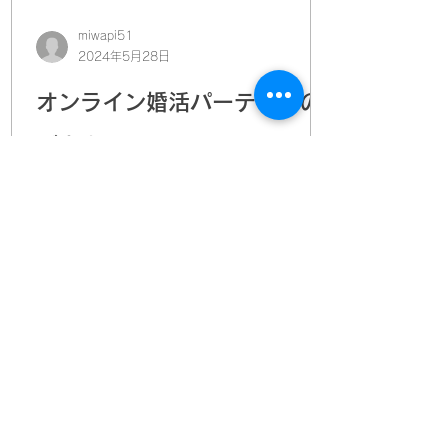
miwapi51
2024年5月28日
オンライン婚活パーティーの
ご案内
海外にいても、どこに住んでいても、将
来のパートナーに出会える NEXUSのオ
ンライン婚活パーティを開催します。 イ
ギリスにある結婚相談所Mayflower
Weddingとの共同開催になります。 【日
時】 6月30日（日） 日本時間18時か
ら...