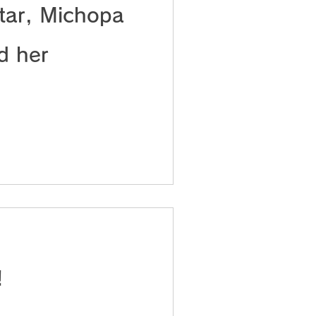
tar, Michopa
d her
!