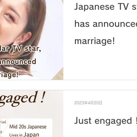
Japanese TV s
has announce
marriage!
2023年4月20日
Just engaged 