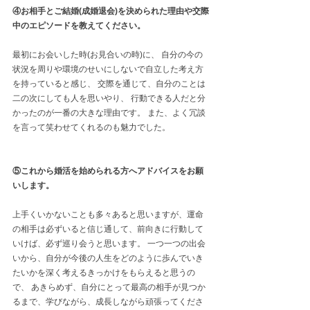
④お相手とご結婚(成婚退会)を決められた理由や交際
中のエピソードを教えてください。 
最初にお会いした時(お見合いの時)に、 自分の今の
状況を周りや環境のせいにしないで自立した考え方
を持っていると感じ、 交際を通じて、自分のことは
二の次にしても人を思いやり、 行動できる人だと分
かったのが一番の大きな理由です。 また、よく冗談
を言って笑わせてくれるのも魅力でした。  
⑤これから婚活を始められる方へアドバイスをお願
いします。 
上手くいかないことも多々あると思いますが、運命
の相手は必ずいると信じ通して、前向きに行動して
いけば、必ず巡り会うと思います。 一つ一つの出会
いから、自分が今後の人生をどのように歩んでいき
たいかを深く考えるきっかけをもらえると思うの
で、 あきらめず、自分にとって最高の相手が見つか
るまで、学びながら、成長しながら頑張ってくださ