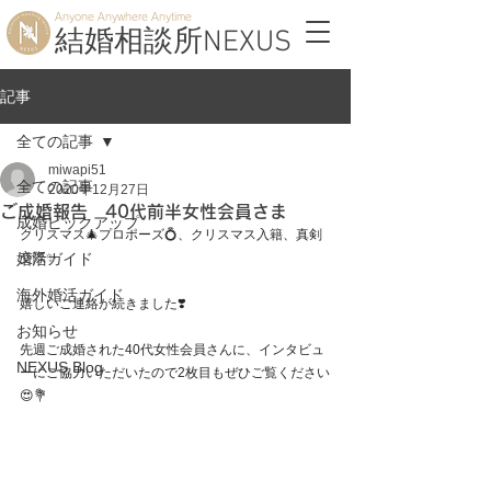
Anyone Anywhere Anytime
結婚相談所NEXUS
記事
全ての記事
miwapi51
全ての記事
2020年12月27日
ご成婚報告 40代前半女性会員さま
成婚ピックアップ
クリスマス🎄プロポーズ💍、クリスマス入籍、真剣
婚活ガイド
交際✨
海外婚活ガイド
嬉しいご連絡が続きました❣️
お知らせ
先週ご成婚された40代女性会員さんに、インタビュ
NEXUS Blog
ーにご協力いただいたので2枚目もぜひご覧ください
😍💐