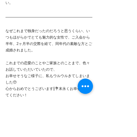
い。
なぜこれまで独身だったのだろうと思うくらい、い
つもほがらかでとても魅力的な女性で、ご入会から
半年、2ヶ月半の交際を経て、同年代の素敵な方とご
成婚されました。
これまでの恋愛のことやご家族とのことまで、色々
お話していただいていたので、
お幸せそうなご様子に、私もウルウルきてしまいま
した🥺
心からおめでとうございます🍾💐末永くお幸せになっ
てください！
年末は29日からお休みですが、年末年始もお一人様
限定で無料オンラインカウンセリング承っていま
す。普段お忙しい方はこの時期をご利用ください。